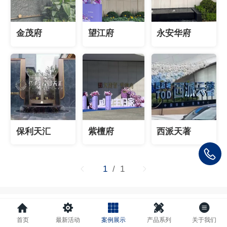
金茂府
望江府
永安华府
保利天汇
紫檀府
西派天著
1
/ 1
工装案例
首页
最新活动
案例展示
产品系列
关于我们