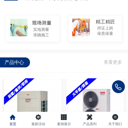
精工精匠
现场测量
持证上岗
实地测量
保质保量
准确施工
产品中心
首页
最新活动
案例展示
产品系列
关于我们