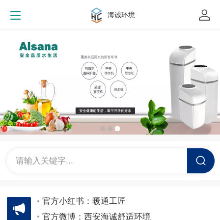
海诚环境
官方小红书：暖通工匠
官方微博：西安海诚舒适环境
请输入关键字...
官方抖音1：日立中央空调（西北旗舰钻石总店）
官方抖音2：日立中央空调（西北总代理）
官方小红书：暖通工匠
官方微博：西安海诚舒适环境